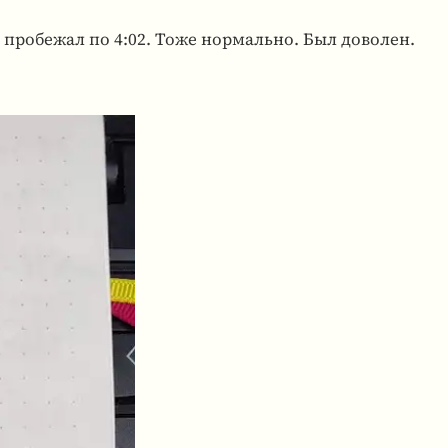
 про­бе­жал по 4:02. Тоже нор­мально. Был дово­лен.