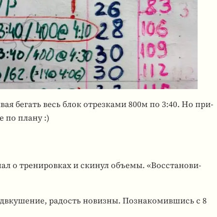
ы­вая бегать весь блок отрез­ками 800м по 3:40. Но при­
 по плану :)
ал о тре­ни­ров­ках и скинул объемы. «Вос­ста­но­ви­
­вку­ше­ние, радость новизны. Позна­ко­мив­шись с 8