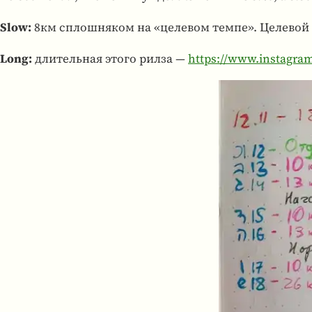
Slow:
8км сплош­ня­ком на «целе­вом темпе». Целе­вой т
Long:
дли­тель­ная этого рилза —
https://www.instagr