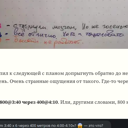
­пил к сле­ду­ю­щей с планом допрыг­нуть обратно до н
день. Очень стран­ные ощу­ще­ния от такого. Где-то чер
 800@3:40 через 400@4:10
. Или, дру­гими сло­вами, 800