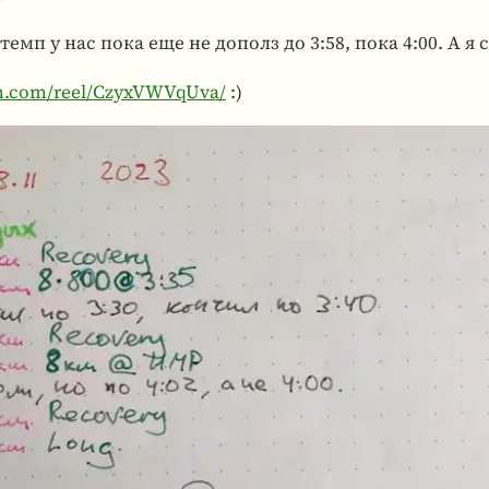
емп у нас пока еще не дополз до 3:58, пока 4:00. А я с
am.com/reel/CzyxVWVqUva/
:)