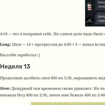
4:10 — это я попра­вил себе. На самом деле надо было
Long:
28км — 14 + про­грес­сия до 4:00 + 5 — начал вста
Бас­сейн зара­бо­тал :)
Неделя 13
Про­дол­жаю дол­бить свои 800 по 3:30, нара­щи­вать не
Slow:
Дежур­ный тем вре­ме­нем снова удив­ляет. Но теп
ниов­ках бегу 800 по 3:30, зачем мне бежать 400 по 3:4