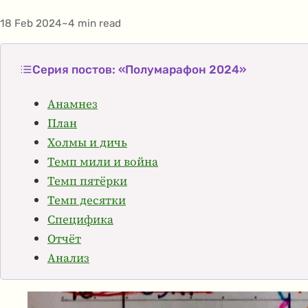
18 Feb 2024
4 min read
Publication date
Estimated reading time
Серия постов: «Полумарафон 2024»
Анамнез
План
Холмы и дичь
Темп мили и война
Темп пятёрки
Темп десятки
Специфика
Отчёт
Анализ