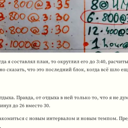
да я состав­лял план, то округ­лил его до 3:40, расчи­т
 ска­зать, что это послед­ний блок, когда всё шло еще
отдыха. Правда, от отдыха в ней только то, что я не дум
кинул до 26 вместо 30.
а­ко­миться с новым интер­ва­лом и новым темпом. Пред
.