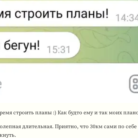
мя стро­ить планы :) Как будто ему и так моих планов
иколепная длительная. Приятно, что 30км сами по себ
кнуть.