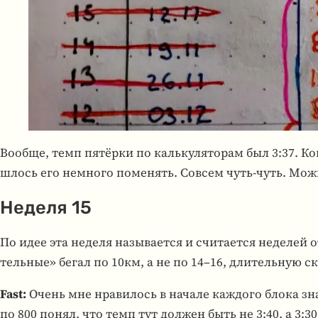
Вообще, темп пятёрки по каль­ку­ля­то­рам был 3:37. Ког
шлось его немного поме­нять. Совсем чуть-чуть. Можно
Неделя 15
По идее эта неделя назы­ва­ется и счи­та­ется неде­лей 
тель­ные» бегал по 10км, а не по 14–16, дли­тель­ную с
Fast:
Очень мне нра­ви­лось в начале каж­дого блока зн
по 800 понял, что темп тут должен быть не 3:40, а 3:30