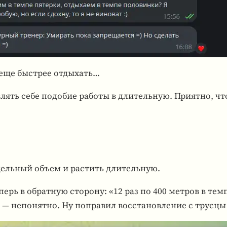
 еще быст­рее отды­хать…
в­лять себе подо­бие работы в дли­тель­ную. При­ятно, ч
дель­ный объем и рас­тить дли­тель­ную.
ерь в обрат­ную сто­рону: «12 раз по 400 метров в темп
0 — непо­нятно. Ну попра­вил вос­ста­нов­ле­ние с трусц