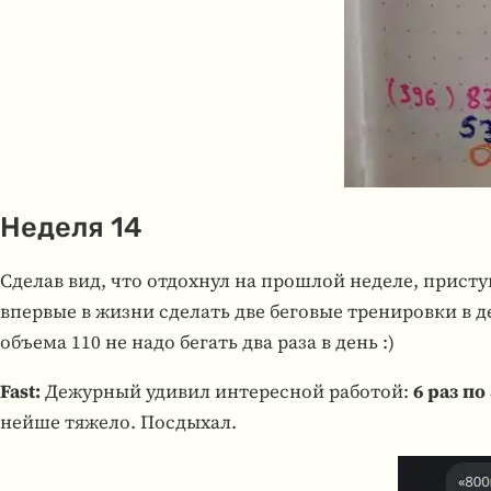
Неделя 14
Сделав вид, что отдох­нул на про­шлой неделе, при­сту
впер­вые в жизни сде­лать две бего­вые тре­ни­ровки в 
объема 110 не надо бегать два раза в день :)
Fast:
Дежур­ный удивил инте­рес­ной рабо­той:
6 раз по
нейше тяжело. Посды­хал.