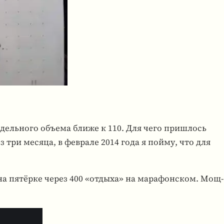
едель­ного объема ближе к 110. Для чего при­шлось
ез три месяца, в фев­рале 2014 года я пойму, что для
 на пятёрке через 400 «отдыха» на мара­фон­ском. Мощ­