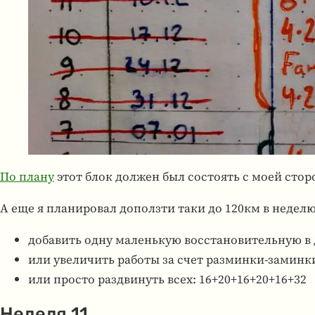
По плану
этот блок должен был состо­ять с моей сто­р
А еще я пла­ни­ро­вал доползти таки до 120км в неделю.
добавить одну маленькую восстановительную в де
или увеличить работы за счет разминки-заминки
или просто раздвинуть всех: 16+20+16+20+16+32
Неделя 11