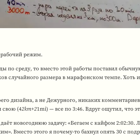
 рабо­чий режим.
по среду, то вместо этой работы поста­вил обыч­ную «во
з­ков слу­чай­ного раз­мера в мара­фон­ском темпе. Хо
оего дизайна, а не Дежур­ного, ника­ких ком­мен­та­рие
л свою (4
2km+2
1mi) — все по 3:46. Вдруг ощутил, что э
р даёт ново­год­нюю задачу: «Бегаем с кайфом 2:02:30.
м». Вместо этого я почему-то бахнул опять 30 с под­ра