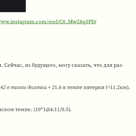
/www.instagram.com/reel/C0_MwZ8q5PD/
. Сейчас, из буду­щего, могу ска­зать, что для раз­
 4
2 в темпе десятки + 2
1.6 в темпе пятерки (=11.2км).
ском темпе. (10*1@4:11/0.5).