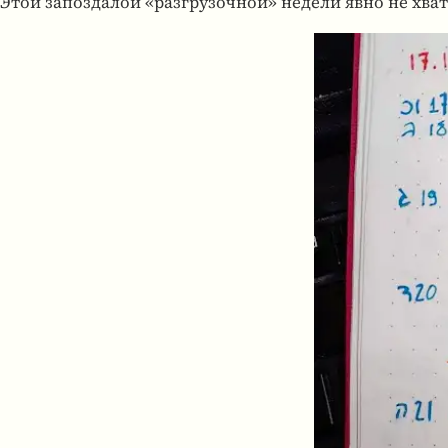
Этой запоз­да­лой «раз­гру­зоч­ной» недели явно не хва­