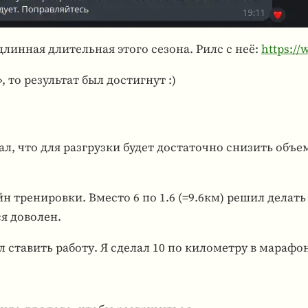
лин­ная дли­тель­ная этого сезона. Рилс с неё:
https:/
то резуль­тат был достиг­нут :)
ал, что для раз­грузки будет доста­точно сни­зить объем
 тре­ни­ровки. Вместо 6 по 1.6 (=9.6км) решил делать
я дово­лен.
л ставить работу. Я сделал 10 по километру в марафон