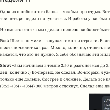
Одна из ошибок этого блока — я забыл про отдых. Вот
три-четыре недели попус­каться. И работы у нас были 
Но вместо отдыха мы сде­лали неделю на­обо­рот быст­
Fast:
Шесть по миле — «щупал темпы и отрезки. Если де
шесть под­хо­дят как раз. Можно, конечно, ста­вить шест
кажется, что это не нужно. Я себе обо­зна­чаю эти мили
Slow:
«5км начи­наем в темпе 3:50 и раз­го­ня­емся до 3
дец, конечно :) Во-первых, не сделал. Во-вторых, я уж
только еще дольше, быст­рее и слож­нее. Делать все план
(3:52→3:47→3:44) 300 метров отдох­нул. Сделал еще два