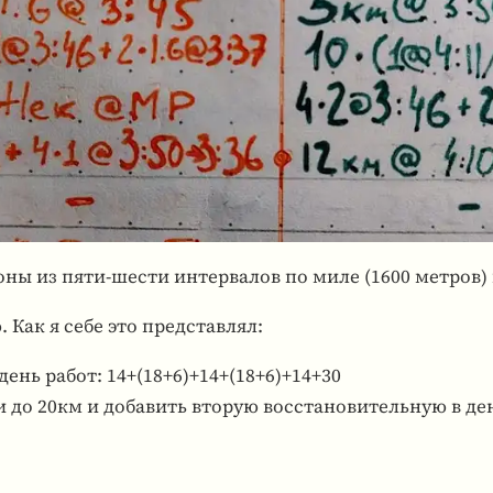
оны из пяти-шести интер­ва­лов по миле (1600 метров) н
 Как я себе это пред­став­лял:
нь работ: 14+(18+6)+14+(18+6)+14+30
 до 20км и добавить вторую восстановительную в ден