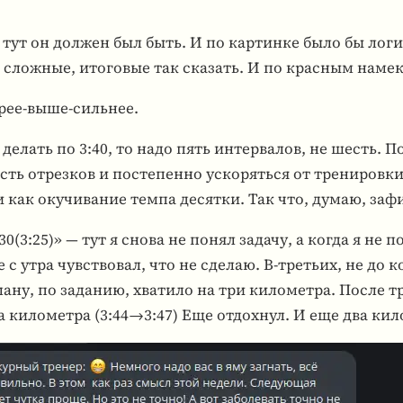
 тут он должен был быть. И по кар­тинке было бы лог
слож­ные, ито­го­вые так ска­зать. И по крас­ным наме
рее-выше-силь­нее.
лать по 3:40, то надо пять интер­ва­лов, не шесть. По
ь отрез­ков и посте­пенно уско­ряться от тре­ни­ровки к
 как оку­чи­ва­ние темпа десятки. Так что, думаю, зафик
:30(3:25)» — тут я снова не понял задачу, а когда я не п
е с утра чув­ство­вал, что не сделаю. В-тре­тьих, не д
у, по зада­нию, хва­тило на три кило­метра. После трех 
 кило­метра (3:44→3:47) Еще отдох­нул. И еще два кило