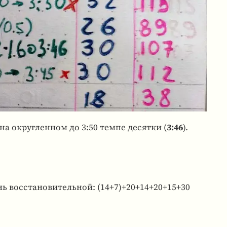
а округ­лен­ном до 3:50 темпе десятки (
3:46
).
ь восстановительной: (14+7)+20+14+20+15+30