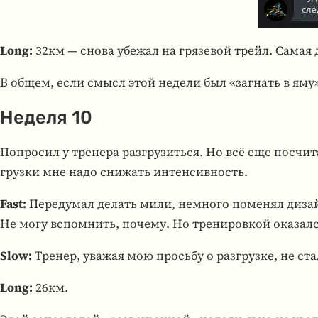
Long:
32км — снова убежал на гря­зе­вой трейл. Самая д
В общем, если смысл этой недели был «загнать в яму», 
Неделя 10
Попро­сил у тре­нера раз­гру­зиться. Но всё еще посчи­т
грузки мне надо сни­жать интен­сив­ность.
Fast:
Пере­ду­мал делать мили, немного поме­нял дизайн
Не могу вспом­нить, почему. Но тре­ни­ров­кой ока­залс
Slow:
Тренер, уважая мою просьбу о разгрузке, не ста
Long:
26км.