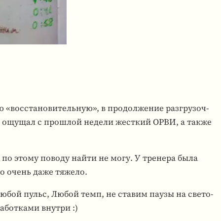
с­ста­но­ви­тель­ную», в про­дол­же­ние раз­гру­зоч­
ть и ощущал с про­шлой недели жест­кий ОРВИ, а также
в по этому поводу найти не могу. У тре­нера была
то очень даже тяжело.
 Любой пульс, Любой темп, не ставим паузы на све­то­
­бот­ками внутри :)