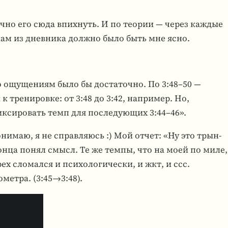
ично его сюда впих­нуть. И по теории — через каждые
­кам из днев­ника должно было быть мне ясно.
 ощу­ще­ниям было бы доста­точно. По 3:48–50 —
 тре­ни­ровке: от 3:48 до 3:42, напри­мер. Но,
­си­ро­вать темп для после­ду­ю­щих 3:44–46».
они­маю, я не справ­ля­юсь :) Мой отчет: «Ну это трын­
о конца понял смысл. Те же темпы, что на моей по миле,
сло­мался и пси­хо­ло­ги­че­ски, и жкт, и ссс.
­метра. (3:45→3:48).