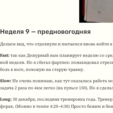
Неделя 9 — пред­но­во­год­няя
Делаем вид, что отдох­нули и пыта­емся вновь войти в
Fast:
так как Дежур­ный нам пла­ни­рует неделю со среды 
ной недели. Но я сбегал фарт­лек: пона­ки­до­вал отре
боль в ноге, похо­жую на старую травму.
Slow:
Не очень пони­маю, как тут ока­за­лась работа м
задача 2 раза по 4км легко (на пульсе 150). Но я сдела
Long:
30 декабря, послед­няя тре­ни­ровка года. Трене
фо­рах. (Можно в темпе 4:20–4:30) Просто бежим и бежи