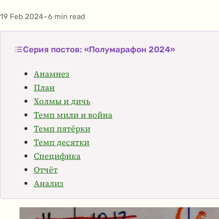
19 Feb 2024
6 min read
Publication date
Estimated reading time
Серия постов: «Полумарафон 2024»
Анамнез
План
Холмы и дичь
Темп мили и война
Темп пятёрки
Темп десятки
Специфика
Отчёт
Анализ